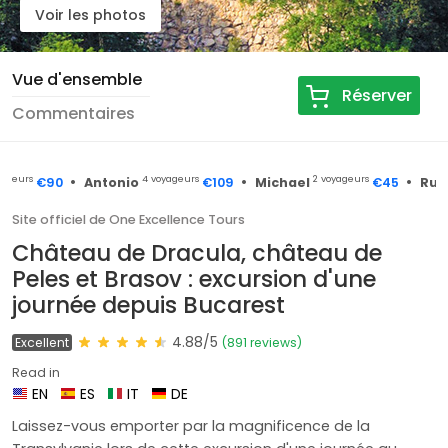
Voir les photos
Vue d'ensemble
Réserver
Commentaires
•
•
•
urs
4 voyageurs
2 voyageurs
2 
€90
Antonio
€109
Michael
€45
Ruth
Site officiel de One Excellence Tours
Château de Dracula, château de
Peles et Brasov : excursion d'une
journée depuis Bucarest
4.88/5
Excellent
(891 reviews)
Read in
EN
ES
IT
DE
Laissez-vous emporter par la magnificence de la