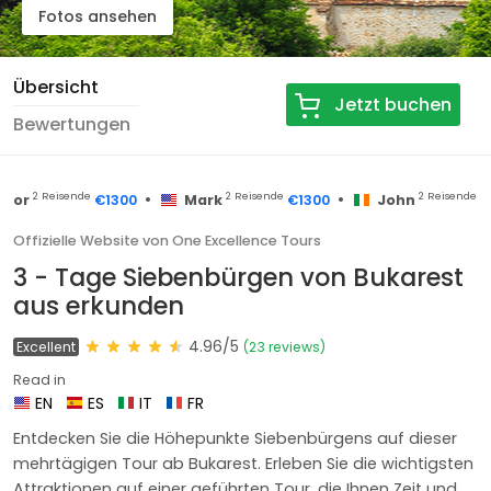
Fotos ansehen
Übersicht
Jetzt buchen
Bewertungen
•
•
2 Reisende
2 Reisende
2 Reisende
r
€1300
Mark
€1300
John
€66
Offizielle Website von One Excellence Tours
3 - Tage Siebenbürgen von Bukarest
aus erkunden
4.96/5
Excellent
(23 reviews)
Read in
EN
ES
IT
FR
Entdecken Sie die Höhepunkte Siebenbürgens auf dieser
mehrtägigen Tour ab Bukarest. Erleben Sie die wichtigsten
Attraktionen auf einer geführten Tour, die Ihnen Zeit und